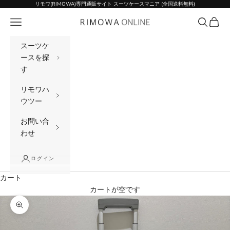
コンテンツへスキップ
リモワ(RIMOWA)専門通販サイト スーツケースマニア (全国送料無料)
メニュー
検索
カート
リモワ(RIMOWA)専門通販サイト スーツケー
スーツケ
ースを探
す
リモワハ
ウツー
お問い合
わせ
ログイン
カート
カートが空です
ズームイン