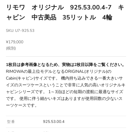
リモワ オリジナル 925.53.00.4-7 キ
ャビン 中古美品 35リットル 4輪
SKU: U7-925.53
セール価格
¥179,000
(税別)
1枚目は参考画像となるため、実物は2枚目以降をご覧ください。
RIMOWAの最上位モデルとなるORIGINAL(オリジナル)の
Cabin(キャビン)サイズです。 機内持ち込みできる一番大きいサ
イズのスーツケースということで非常に人気の高いオリジナルキ
ャビンシリーズです。 1～3泊ほどの短期の渡航に最適なサイズ
です。 使用に伴う細かいキズはありますが使用回数の少ないス
ーツケースです。
925.53.00.4
型番