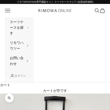
コンテンツへスキップ
リモワ(RIMOWA)専門通販サイト スーツケースマニア (全国送料無料)
メニュー
検索
カート
リモワ(RIMOWA)専門通販サイト スーツケー
スーツケ
ースを探
す
リモワハ
ウツー
お問い合
わせ
ログイン
カート
カートが空です
ズームイン