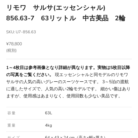
リモワ サルサ(エッセンシャル)
856.63-7 63リットル 中古美品 2輪
SKU: U7-856.63
セール価格
¥78,800
(税別)
1～4枚目は参考画像となり詳細が異なります。実物は5枚目以降
の写真をご覧ください。
現エッセンシャルと同モデルのリモワ
サルサの人気の高いグレーのスーツケースです。 3～5泊の渡航
に適したサイズで、人気の高い2輪モデルです。 細かい傷はあり
ますが、使用感はあまりなく、使用回数も少ない美品です。
63L
容量
4kg
重量
64 × 43 × 24 cm（高さ×幅×厚さ）
サイズ