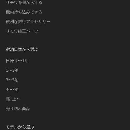
リモワを傷から守る
機内持ち込みできる
便利な旅行アクセサリー
リモワ純正パーツ
宿泊日数から選ぶ
日帰り〜1泊
1〜3泊
3〜5泊
4〜7泊
8以上〜
売り切れ商品
モデルから選ぶ