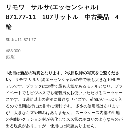
リモワ サルサ(エッセンシャル)
871.77-11 107リットル 中古美品 4
輪
SKU: U11-871.77
セール価格
¥88,000
(税別)
1枚目は新品の写真となります。2枚目以降の写真をご覧くださ
い。
リモワ サルサ(現エッセンシャル)の中で最も大きな104Lモ
デルです。ブラックは定番で最も人気があるモデルとなり、プラ
イベートでもビジネスでも老若男女お使いいただけるスーツケー
スです。 1週間以上の宿泊に最適なサイズで、荷物がたっぷり入
るので長期旅行には非常に便利です。 多少の使用感はあります
が、大きなキズや凹みはありません。 スーツケース内部の生地
の内側のクッション材が劣化してスス状のホコリのようなものが
出る現象がありますが、使用には問題ありません。