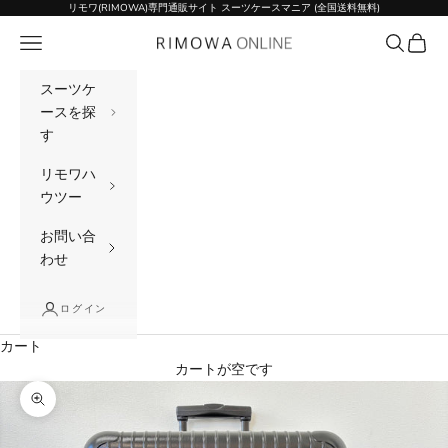
コンテンツへスキップ
リモワ(RIMOWA)専門通販サイト スーツケースマニア (全国送料無料)
メニュー
検索
カート
リモワ(RIMOWA)専門通販サイト スーツケー
スーツケ
ースを探
す
リモワハ
ウツー
お問い合
わせ
ログイン
カート
カートが空です
ズームイン