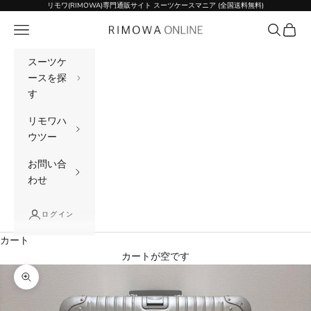
コンテンツへスキップ
リモワ(RIMOWA)専門通販サイト スーツケースマニア (全国送料無料)
メニュー
検索
カート
リモワ(RIMOWA)専門通販サイト スーツケー
スーツケ
ースを探
す
リモワハ
ウツー
お問い合
わせ
ログイン
カート
カートが空です
ズームイン