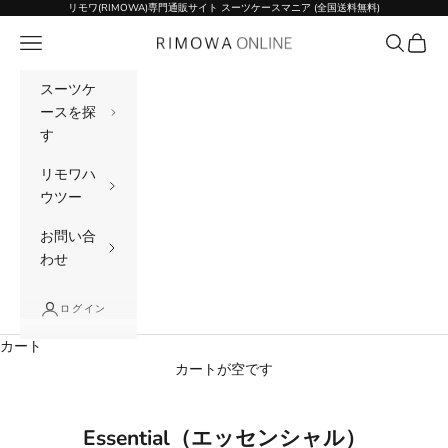
コンテンツへスキップ
リモワ(RIMOWA)専門通販サイト スーツケースマニア (全国送料無料)
メニュー
検索
カート
リモワ(RIMOWA)専門通販サイト スーツケー
スーツケ
ースを探
す
リモワハ
ウツー
お問い合
わせ
ログイン
カート
カートが空です
Essential（エッセンシャル）