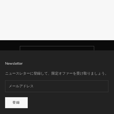
リモワの全モデルに対応したTSAロックの暗証番号設定方法を、
画像と動画でわかりやすく解説。現行モデルはもちろん、旧モデ
お得な情報を配信
ルの設定方法も掲載しています。
Newsletter
リモワのTSAロックの設定方法
新製品の発売、特別オファーなどのお知らせを受け取るに
はぜひご登録ください。
メールアドレス
登録
Newsletter
ニュースレターに登録して、限定オファーを受け取りましょう。
登録