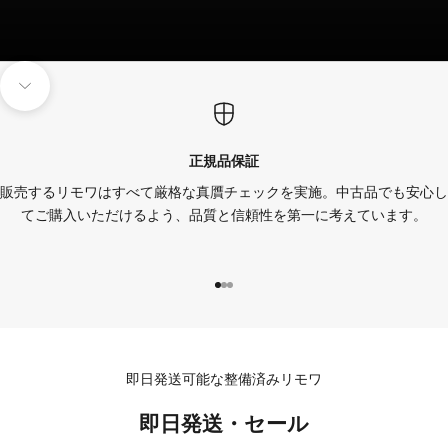
次のセクションに移動
正規品保証
販売するリモワはすべて厳格な真贋チェックを実施。中古品でも安心し
てご購入いただけるよう、品質と信頼性を第一に考えています。
項目に移動する 1
項目に移動する 2
項目に移動する 3
即日発送可能な整備済みリモワ
即日発送・セール