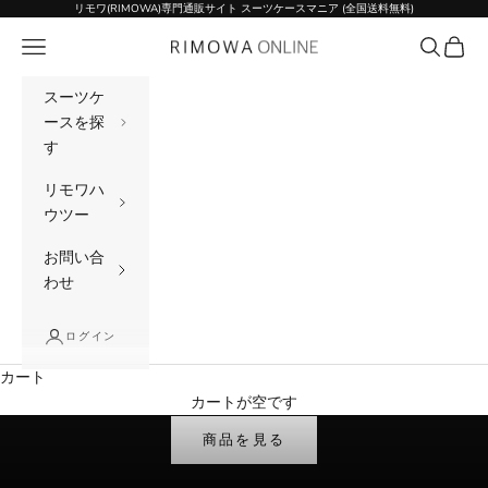
コンテンツへスキップ
リモワ(RIMOWA)専門通販サイト スーツケースマニア (全国送料無料)
メニュー
検索
カート
リモワ(RIMOWA)
スーツケ
ースを探
す
リモワハ
ウツー
お問い合
わせ
ログイン
カート
RIMOWA
カートが空です
憧れのRIMOWAを、もっと手頃に
商品を見る