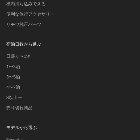
機内持ち込みできる
便利な旅行アクセサリー
リモワ純正パーツ
宿泊日数から選ぶ
日帰り〜1泊
1〜3泊
3〜5泊
4〜7泊
8以上〜
売り切れ商品
モデルから選ぶ
Essential