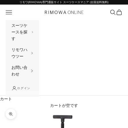
コンテンツへスキップ
リモワ(RIMOWA)専門通販サイト スーツケースマニア (全国送料無料)
メニュー
検索
カート
リモワ(RIMOWA)専門通販サイト スーツケー
スーツケ
ースを探
す
リモワハ
ウツー
お問い合
わせ
ログイン
カート
カートが空です
ズームイン