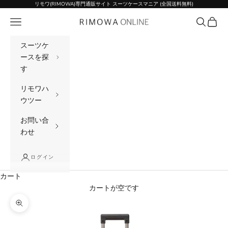
コンテンツへスキップ
リモワ(RIMOWA)専門通販サイト スーツケースマニア (全国送料無料)
メニュー
検索
カート
リモワ(RIMOWA)専門通販サイト スーツケー
スーツケ
ースを探
す
リモワハ
ウツー
お問い合
わせ
ログイン
カート
カートが空です
ズームイン