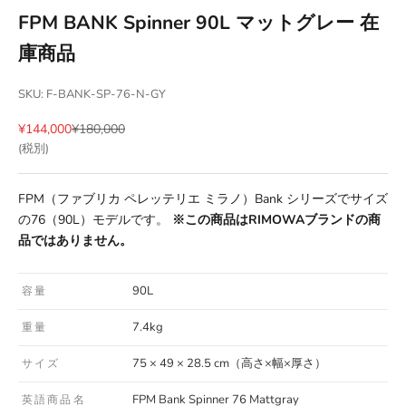
FPM BANK Spinner 90L マットグレー 在
庫商品
SKU: F-BANK-SP-76-N-GY
セール価格
通常価格
¥144,000
¥180,000
(税別)
FPM（ファブリカ ペレッテリエ ミラノ）Bank シリーズでサイズ
の76（90L）モデルです。
※この商品はRIMOWAブランドの商
品ではありません。
90L
容量
7.4kg
重量
75 × 49 × 28.5 cm（高さ×幅×厚さ）
サイズ
FPM Bank Spinner 76 Mattgray
英語商品名