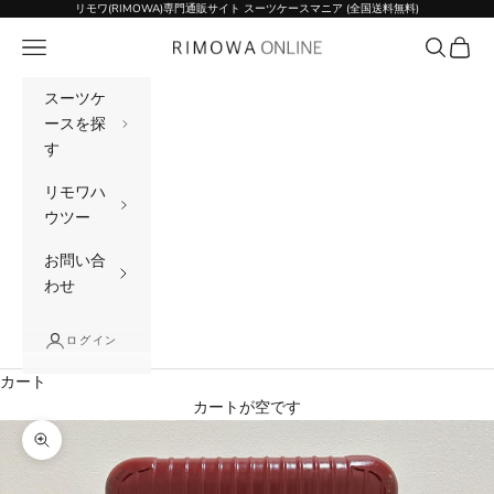
コンテンツへスキップ
リモワ(RIMOWA)専門通販サイト スーツケースマニア (全国送料無料)
メニュー
検索
カート
リモワ(RIMOWA)専門通販サイト スーツケー
スーツケ
ースを探
す
リモワハ
ウツー
お問い合
わせ
ログイン
カート
カートが空です
ズームイン