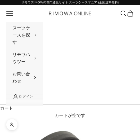
コンテンツへスキップ
リモワ(RIMOWA)専門通販サイト スーツケースマニア (全国送料無料)
メニュー
検索
カート
リモワ(RIMOWA)専門通販サイト スーツケー
スーツケ
ースを探
す
リモワハ
ウツー
お問い合
わせ
ログイン
カート
カートが空です
ズームイン