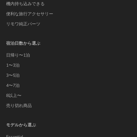
機内持ち込みできる
便利な旅行アクセサリー
リモワ純正パーツ
宿泊日数から選ぶ
日帰り〜1泊
1〜3泊
3〜5泊
4〜7泊
8以上〜
売り切れ商品
モデルから選ぶ
Essential