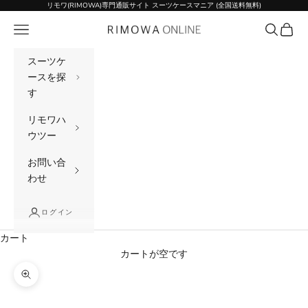
コンテンツへスキップ
リモワ(RIMOWA)専門通販サイト スーツケースマニア (全国送料無料)
メニュー
検索
カート
リモワ(RIMOWA)専門通販サイト スーツケー
スーツケ
ースを探
す
リモワハ
ウツー
お問い合
わせ
ログイン
カート
カートが空です
ズームイン