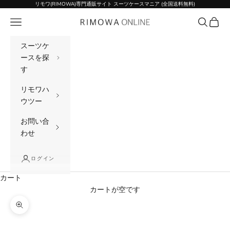
コンテンツへスキップ
リモワ(RIMOWA)専門通販サイト スーツケースマニア (全国送料無料)
メニュー
検索
カート
リモワ(RIMOWA)専門通販サイト スーツケー
スーツケ
ースを探
す
リモワハ
ウツー
お問い合
わせ
ログイン
カート
カートが空です
ズームイン