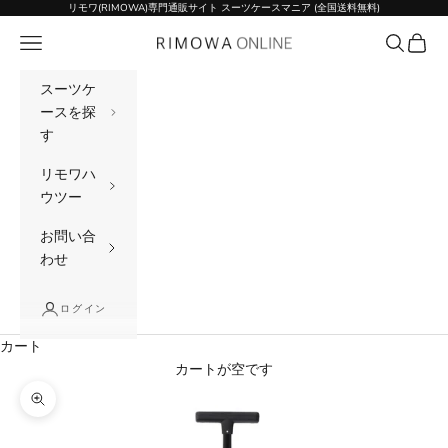
コンテンツへスキップ
リモワ(RIMOWA)専門通販サイト スーツケースマニア (全国送料無料)
メニュー
検索
カート
リモワ(RIMOWA)専門通販サイト スーツケー
スーツケ
ースを探
す
リモワハ
ウツー
お問い合
わせ
ログイン
カート
カートが空です
ズームイン