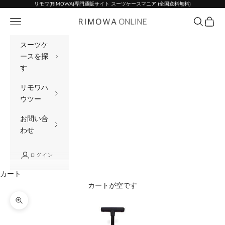
コンテンツへスキップ
リモワ(RIMOWA)専門通販サイト スーツケースマニア (全国送料無料)
メニュー
検索
カート
リモワ(RIMOWA)専門通販サイト スーツケー
スーツケ
ースを探
す
リモワハ
ウツー
お問い合
わせ
ログイン
カート
カートが空です
ズームイン