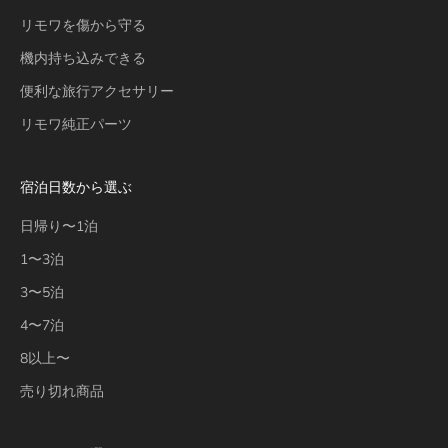
リモワを傷から守る
機内持ち込みできる
便利な旅行アクセサリー
リモワ純正パーツ
宿泊日数から選ぶ
日帰り〜1泊
1〜3泊
3〜5泊
4〜7泊
8以上〜
売り切れ商品