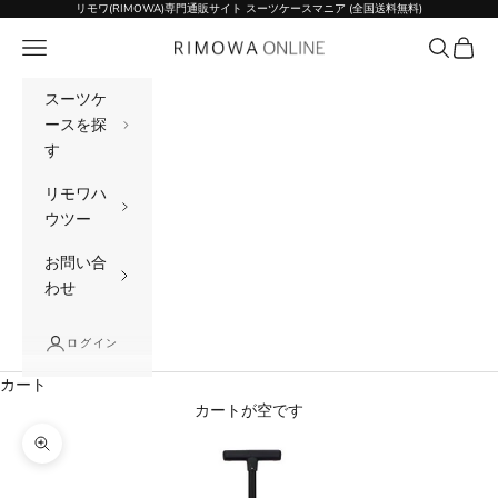
コンテンツへスキップ
リモワ(RIMOWA)専門通販サイト スーツケースマニア (全国送料無料)
メニュー
検索
カート
リモワ(RIMOWA)専門通販サイト スーツケー
スーツケ
ースを探
す
リモワハ
ウツー
お問い合
わせ
ログイン
カート
カートが空です
ズームイン