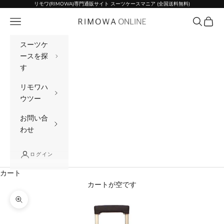
コンテンツへスキップ
リモワ(RIMOWA)専門通販サイト スーツケースマニア (全国送料無料)
メニュー
検索
カート
リモワ(RIMOWA)専門通販サイト スーツケー
スーツケ
ースを探
す
リモワハ
ウツー
お問い合
わせ
ログイン
カート
カートが空です
ズームイン