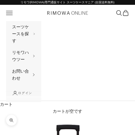
コンテンツへスキップ
リモワ(RIMOWA)専門通販サイト スーツケースマニア (全国送料無料)
メニュー
検索
カート
リモワ(RIMOWA)専門通販サイト スーツケー
スーツケ
ースを探
す
リモワハ
ウツー
お問い合
わせ
ログイン
カート
カートが空です
ズームイン