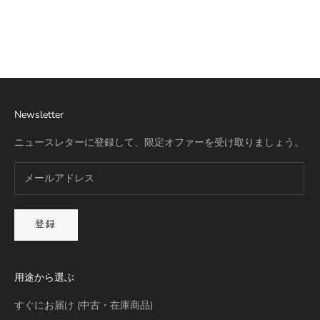
リモワ専用スーツケースカバー
セール価格
通常価格
セール価格
通常価格
¥3,500
¥5,000
¥3,500
¥5,000
詳細を見る
Newsletter
ニュースレターに登録して、限定オファーを受け取りましょう。
登録
用途から選ぶ
すぐにお届け (中古・在庫商品)