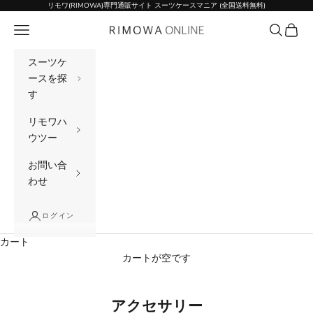
コンテンツへスキップ
リモワ(RIMOWA)専門通販サイト スーツケースマニア (全国送料無料)
メニュー
検索
カート
リモワ(RIMOWA)専門通販サイト スーツケー
スーツケ
ースを探
す
リモワハ
ウツー
お問い合
わせ
ログイン
カート
カートが空です
アクセサリー