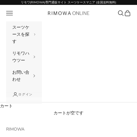
コンテンツへスキップ
リモワ(RIMOWA)専門通販サイト スーツケースマニア (全国送料無料)
メニュー
検索
カート
リモワ(RIMOWA)専門通販サイト スーツケー
スーツケ
ースを探
す
リモワハ
ウツー
お問い合
わせ
ログイン
カート
カートが空です
RIMOWA