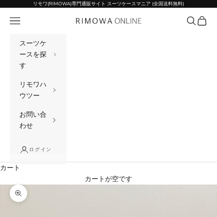
コンテンツへスキップ
リモワ(RIMOWA)専門通販サイト スーツケースマニア (全国送料無料)
メニュー
検索
カート
リモワ(RIMOWA)専門通販サイト スーツケー
スーツケ
ースを探
す
リモワハ
ウツー
お問い合
わせ
ログイン
カート
カートが空です
ズームイン