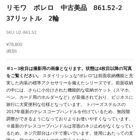
リモワ ボレロ 中古美品 861.52-2
37リットル 2輪
SKU: U2-861.52
セール価格
¥78,800
(税別)
※1～3枚目は撮影用の画像となります。状態は4枚目以降の写真
をご覧ください。
スタイリッシュな"ボレロ"は前面収納機能と充
実した内装の標準アクセサリーを備えたシリーズです。前面収納
の中には、さらに小分けされた機能的な収納ポケット（スマホ、
ペン、カード用のホルダーなど）が装備されており、ビジネスに
旅行に大変便利な仕様となっています。 トパーズステルスの
2017年最新のテレスコープハンドルを付けているため、無段階
調整ができるようになっておりよりお使いやすくなっています。
※最新のテレスコープハンドルは背面のネジ止めがなくなってい
るため、ネジ穴部分はパテで塞いでいます。使用にあたっての支