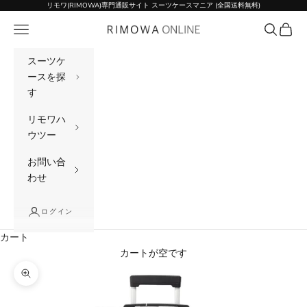
コンテンツへスキップ
リモワ(RIMOWA)専門通販サイト スーツケースマニア (全国送料無料)
メニュー
検索
カート
リモワ(RIMOWA)専門通販サイト スーツケー
スーツケ
ースを探
す
リモワハ
ウツー
お問い合
わせ
ログイン
カート
カートが空です
ズームイン