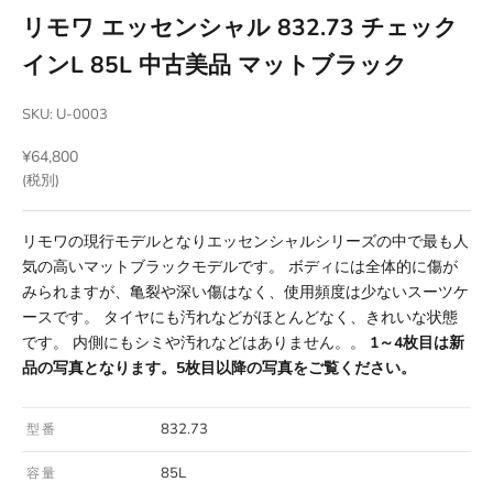
リモワ エッセンシャル 832.73 チェック
インL 85L 中古美品 マットブラック
SKU: U-0003
セール価格
¥64,800
(税別)
リモワの現行モデルとなりエッセンシャルシリーズの中で最も人
気の高いマットブラックモデルです。 ボディには全体的に傷が
みられますが、亀裂や深い傷はなく、使用頻度は少ないスーツケ
ースです。 タイヤにも汚れなどがほとんどなく、きれいな状態
です。 内側にもシミや汚れなどはありません。。
1～4枚目は新
品の写真となります。5枚目以降の写真をご覧ください。
832.73
型番
85L
容量