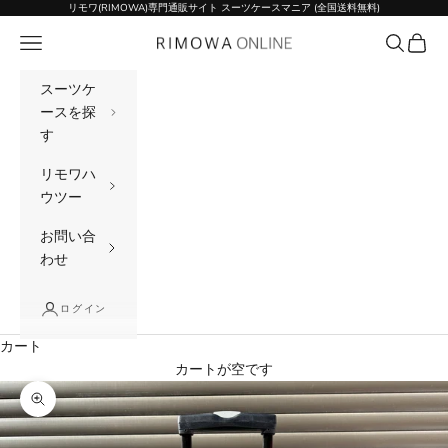
コンテンツへスキップ
リモワ(RIMOWA)専門通販サイト スーツケースマニア (全国送料無料)
メニュー
検索
カート
リモワ(RIMOWA)専門通販サイト スーツケー
スーツケ
ースを探
す
リモワハ
ウツー
お問い合
わせ
ログイン
カート
カートが空です
ズームイン