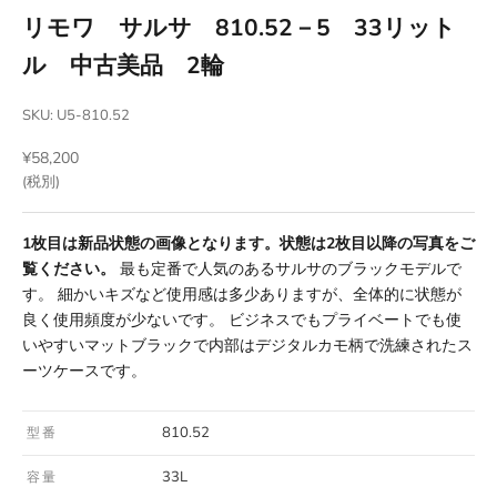
リモワ サルサ 810.52－5 33リット
ル 中古美品 2輪
SKU: U5-810.52
セール価格
¥58,200
(税別)
1枚目は新品状態の画像となります。状態は2枚目以降の写真をご
覧ください。
最も定番で人気のあるサルサのブラックモデルで
す。 細かいキズなど使用感は多少ありますが、全体的に状態が
良く使用頻度が少ないです。 ビジネスでもプライベートでも使
いやすいマットブラックで内部はデジタルカモ柄で洗練されたス
ーツケースです。
810.52
型番
33L
容量