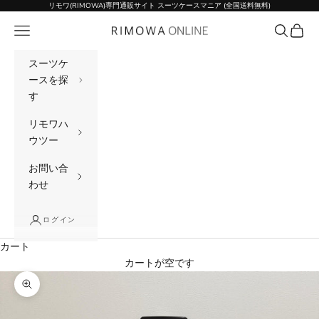
コンテンツへスキップ
リモワ(RIMOWA)専門通販サイト スーツケースマニア (全国送料無料)
メニュー
検索
カート
リモワ(RIMOWA)専門通販サイト スーツケー
スーツケ
ースを探
す
リモワハ
ウツー
お問い合
わせ
ログイン
カート
カートが空です
ズームイン