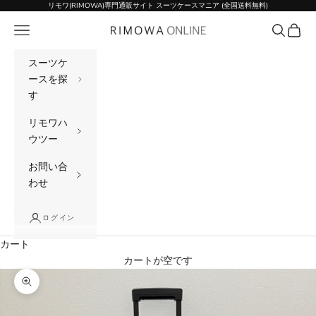
コンテンツへスキップ
リモワ(RIMOWA)専門通販サイト スーツケースマニア (全国送料無料)
メニュー
検索
カート
リモワ(RIMOWA)専門通販サイト スーツケー
スーツケ
ースを探
す
リモワハ
ウツー
お問い合
わせ
ログイン
カート
カートが空です
ズームイン