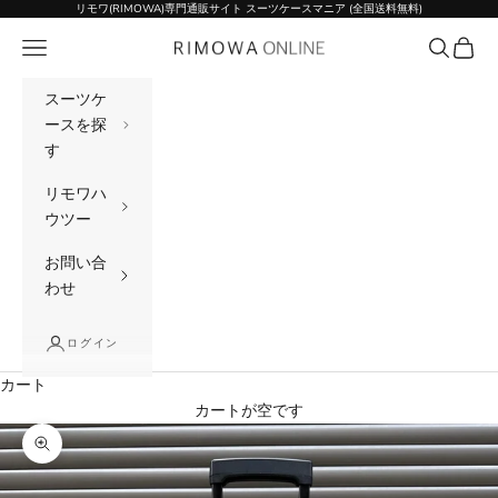
コンテンツへスキップ
リモワ(RIMOWA)専門通販サイト スーツケースマニア (全国送料無料)
メニュー
検索
カート
リモワ(RIMOWA)専門通販サイト スーツケー
スーツケ
ースを探
す
リモワハ
ウツー
お問い合
わせ
ログイン
カート
カートが空です
ズームイン