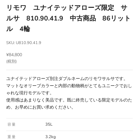
リモワ ユナイテッドアローズ限定 サ
ルサ 810.90.41.9 中古商品 86リット
ル 4輪
SKU: U810.90.41.9
セール価格
¥84,800
(税別)
ユナイテッドアローズ別注ダブルネームのリモワサルサです。
マットなオリーブカラーと内部の動物柄がとてもユニークでおし
ゃれな現行モデルです。
使用感はあまりなく美品です。既に終売している限定モデルのた
め、お早めにお買い求めください。
35L
容量
3.2kg
重量