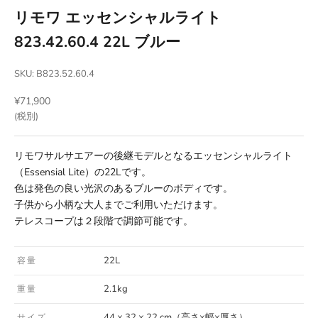
リモワ エッセンシャルライト
823.42.60.4 22L ブルー
SKU: B823.52.60.4
セール価格
¥71,900
(税別)
リモワサルサエアーの後継モデルとなるエッセンシャルライト
（Essensial Lite）の22Lです。
色は発色の良い光沢のあるブルーのボディです。
子供から小柄な大人までご利用いただけます。
テレスコープは２段階で調節可能です。
22L
容量
2.1kg
重量
44 × 32 × 22 cm（高さ×幅×厚さ）
サイズ