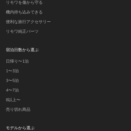
リモワを傷から守る
機内持ち込みできる
便利な旅行アクセサリー
リモワ純正パーツ
宿泊日数から選ぶ
日帰り〜1泊
1〜3泊
3〜5泊
4〜7泊
8以上〜
売り切れ商品
モデルから選ぶ