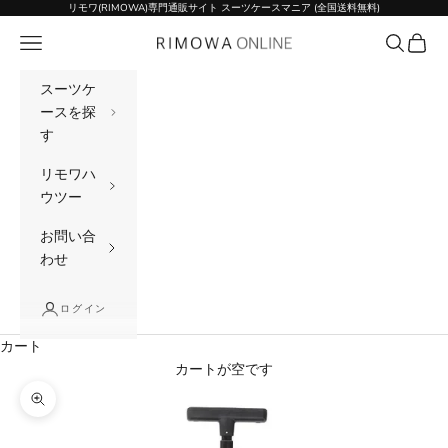
コンテンツへスキップ
リモワ(RIMOWA)専門通販サイト スーツケースマニア (全国送料無料)
メニュー
検索
カート
リモワ(RIMOWA)専門通販サイト スーツケー
スーツケ
ースを探
す
リモワハ
ウツー
お問い合
わせ
ログイン
カート
カートが空です
ズームイン